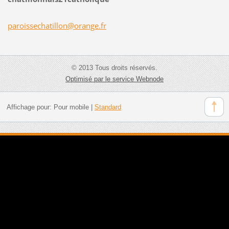
paroisse
chatillo
n@orange
.fr
© 2013 Tous droits réservés.
Optimisé par le service Webnode
Affichage pour:
Pour mobile
|
Standard