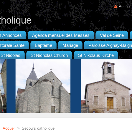
Accueil
tholique
es Annonces
Agenda mensuel des Messes
Val de Seine
torale Santé
Baptême
Mariage
Paroisse Aignay-Baig
 St Nicolas
St Nicholas'Church
St Nikolaus Kirche
Accueil
>
Secours catholique