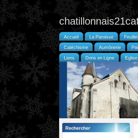
chatillonnais21ca
Accueil
La Paroisse
Feuill
Catéchisme
Aumônerie
Pas
Liens
Dons en Ligne
Eglise
Rechercher