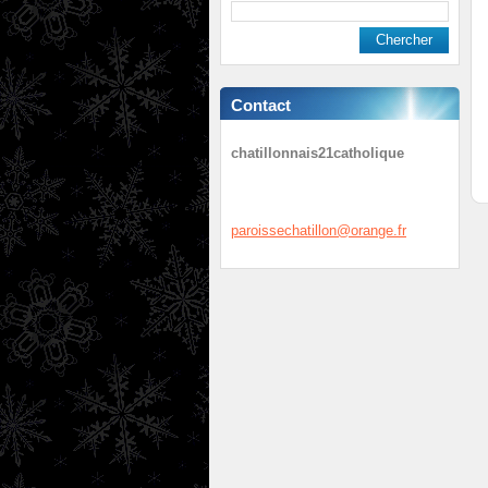
Contact
chatillonnais21catholique
paroisse
chatillo
n@orange
.fr